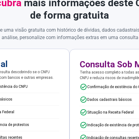
ubra
mais informações deste
de forma gratuita
e uma visão gratuita com histórico de dívidas, dados cadastrai
 análise, personalize com informações extras em uma consulta
ial
Consulta Sob 
sulta descobrindo se o CNPJ
Tenha acesso completo a todas a
 com bancos e outras empresas.
CNPJ e reduza riscos de inadimplê
istência do CNPJ
Confirmação de existência do
básicos
Dados cadastrais básicos
a Federal
Situação na Receita Federal
ência de protestos
Indicação de existência de pro
ltas recentes
Indicação de consultas recent