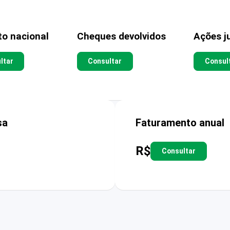
to nacional
Cheques devolvidos
Ações ju
ltar
Consultar
Consul
sa
Faturamento anual
R$
Consultar