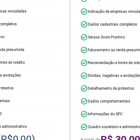
esas vinculadas
Indicação de empresas vincul
completos
Dados cadastrais completos
ivo
Serasa Score Positivo
nda presumida
Faturamento ou renda presum
ite de crédito
Recomendação e limite de créd
 e anotações
Dívidas, negativas e anotaçõe
rotestos
Detalhamento de protestos
ntais
Dados comportamentais
PC
Informações do SPC
e administrativo
Quadro societário e administr
(R$
0,00
)
R$
30,0
A partir de