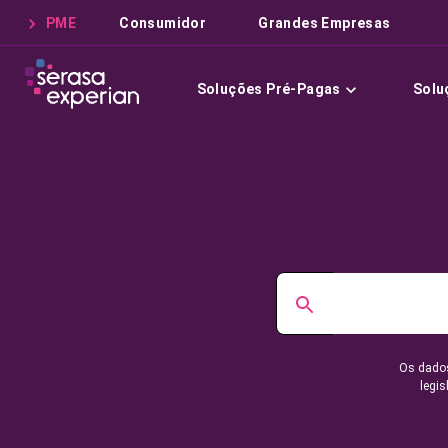
PME
Consumidor
Grandes Empresas
Soluções Pré-Pagas
Solu
Os dados
legis