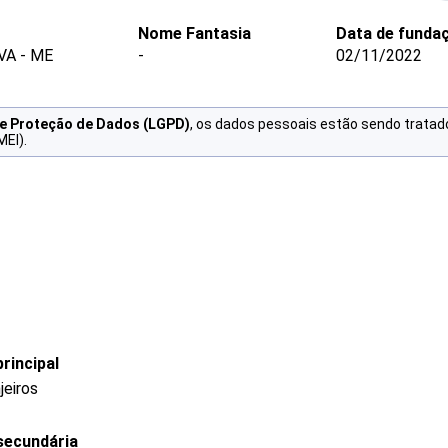
Nome Fantasia
Data de funda
VA - ME
-
02/11/2022
de Proteção de Dados (LGPD)
, os dados pessoais estão sendo tratad
MEI).
rincipal
jeiros
secundária