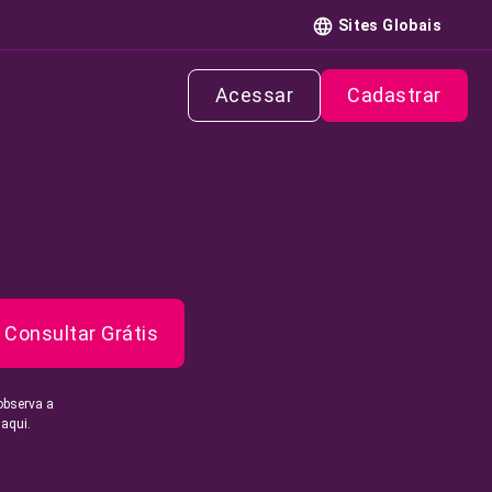
Sites Globais
Acessar
Cadastrar
Consultar Grátis
observa a
 aqui.