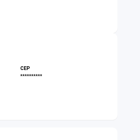
CEP
**********