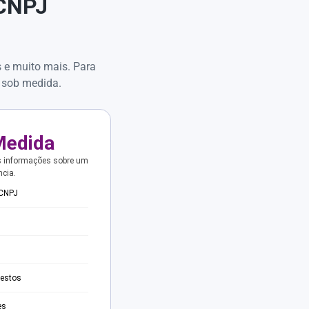
 CNPJ
s e muito mais. Para
 sob medida.
Medida
s informações sobre um
ncia.
 CNPJ
testos
es