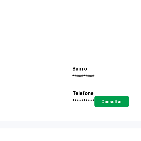
Bairro
**********
Telefone
**********
Consultar