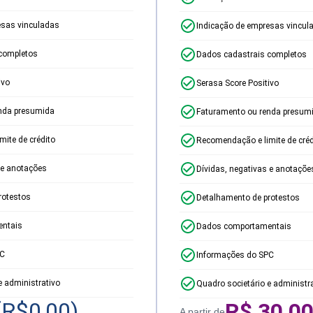
esas vinculadas
Indicação de empresas vincul
completos
Dados cadastrais completos
ivo
Serasa Score Positivo
nda presumida
Faturamento ou renda presum
ite de crédito
Recomendação e limite de créd
 e anotações
Dívidas, negativas e anotaçõe
rotestos
Detalhamento de protestos
ntais
Dados comportamentais
PC
Informações do SPC
e administrativo
Quadro societário e administr
(R$
0,00
)
R$
30,0
A partir de