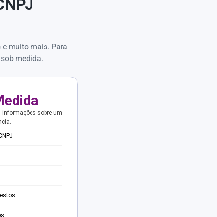
 CNPJ
s e muito mais. Para
 sob medida.
Medida
s informações sobre um
ncia.
 CNPJ
testos
es