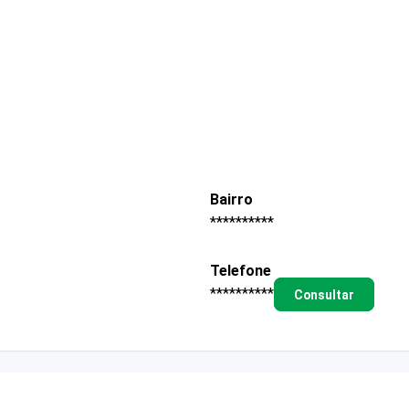
Bairro
**********
Telefone
**********
Consultar