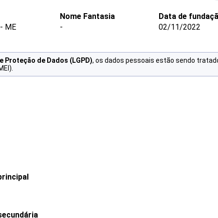
Nome Fantasia
Data de fundaç
 - ME
-
02/11/2022
de Proteção de Dados (LGPD)
, os dados pessoais estão sendo tratad
MEI).
rincipal
secundária