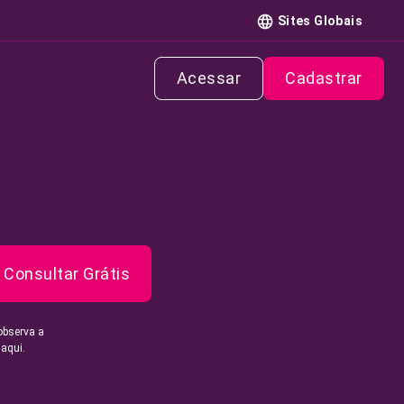
Sites Globais
Acessar
Cadastrar
Consultar Grátis
observa a
 aqui.