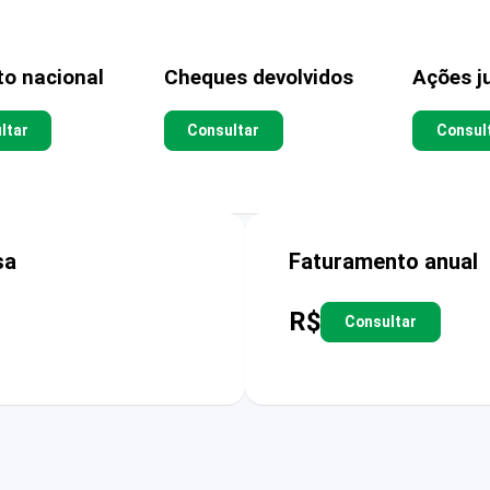
to nacional
Cheques devolvidos
Ações ju
ltar
Consultar
Consul
sa
Faturamento anual
R$
Consultar