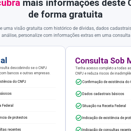
ubra
mais informações deste
de forma gratuita
e uma visão gratuita com histórico de dívidas, dados cadastrai
 análise, personalize com informações extras em uma consulta
ial
Consulta Sob 
sulta descobrindo se o CNPJ
Tenha acesso completo a todas a
 com bancos e outras empresas.
CNPJ e reduza riscos de inadimplê
istência do CNPJ
Confirmação de existência do
básicos
Dados cadastrais básicos
a Federal
Situação na Receita Federal
ência de protestos
Indicação de existência de pro
ltas recentes
Indicação de consultas recent