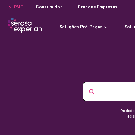
PME
Consumidor
Grandes Empresas
Soluções Pré-Pagas
Solu
Os dados
legis