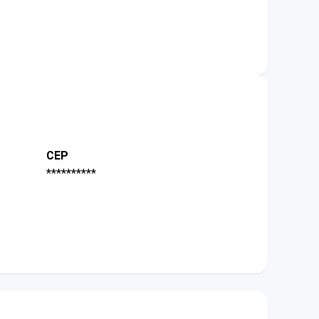
CEP
**********