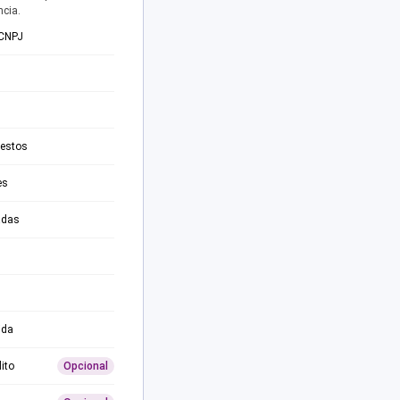
ncia.
 CNPJ
testos
es
adas
ida
ito
Opcional