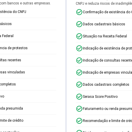
 com bancos e outras empresas.
CNPJ e reduza riscos de inadimplê
istência do CNPJ
Confirmação de existência do
básicos
Dados cadastrais básicos
a Federal
Situação na Receita Federal
ência de protestos
Indicação de existência de pro
ltas recentes
Indicação de consultas recent
esas vinculadas
Indicação de empresas vincul
completos
Dados cadastrais completos
ivo
Serasa Score Positivo
nda presumida
Faturamento ou renda presum
ite de crédito
Recomendação e limite de créd