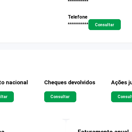
**********
Telefone
**********
Consultar
to nacional
Cheques devolvidos
Ações ju
ltar
Consultar
Consul
sa
Faturamento anual