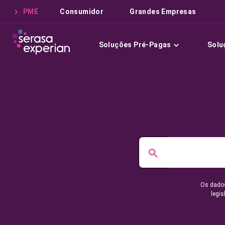
PME
Consumidor
Grandes Empresas
Soluções Pré-Pagas
Solu
Os dados
legis