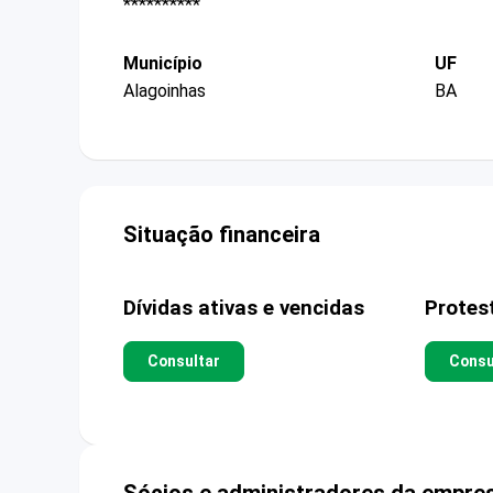
**********
Município
UF
Alagoinhas
BA
Situação financeira
Dívidas ativas e vencidas
Protes
Consultar
Consu
Sócios e administradores da empre