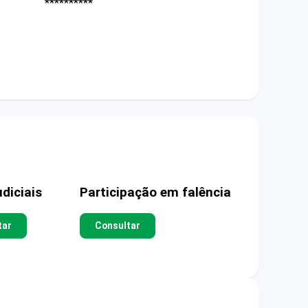
**********
diciais
Participação em falência
tar
Consultar