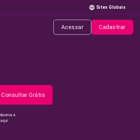
Sites Globais
Acessar
Cadastrar
Consultar Grátis
observa a
 aqui.