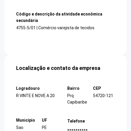
Código e descrição da atividade econômica
secundária
4755-5/01 | Comércio varejista de tecidos
Localização e contato da empresa
Logradouro
Bairro
CEP
R VINTE E NOVE A 20
Prq
54720-121
Capibaribe
Município
UF
Telefone
Sao
PE
**********