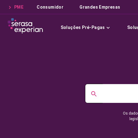
PME
Consumidor
Grandes Empresas
Soluções Pré-Pagas
Solu
Os dados
legis