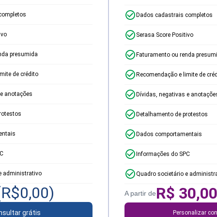
completos
Dados cadastrais completos
ivo
Serasa Score Positivo
nda presumida
Faturamento ou renda presum
ite de crédito
Recomendação e limite de créd
 e anotações
Dívidas, negativas e anotaçõe
rotestos
Detalhamento de protestos
ntais
Dados comportamentais
PC
Informações do SPC
e administrativo
Quadro societário e administr
(R$
0,00
)
R$
30,0
A partir de
sultar grátis
Personalizar con