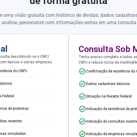
de forma gratuita
e uma visão gratuita com histórico de dívidas, dados cadastrai
 análise, personalize com informações extras em uma consulta
ial
Consulta Sob 
sulta descobrindo se o CNPJ
Tenha acesso completo a todas a
 com bancos e outras empresas.
CNPJ e reduza riscos de inadimplê
istência do CNPJ
Confirmação de existência do
básicos
Dados cadastrais básicos
a Federal
Situação na Receita Federal
ência de protestos
Indicação de existência de pro
ltas recentes
Indicação de consultas recent
esas vinculadas
Indicação de empresas vincul