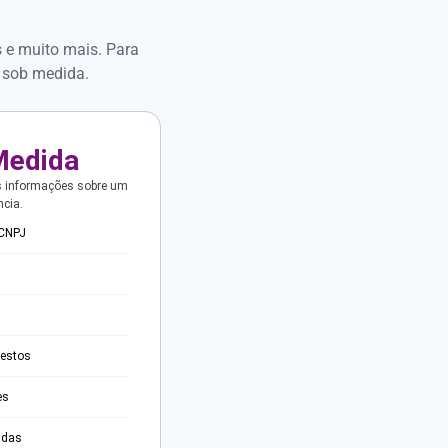
s e muito mais. Para
 sob medida.
Medida
s informações sobre um
ncia.
 CNPJ
testos
es
adas