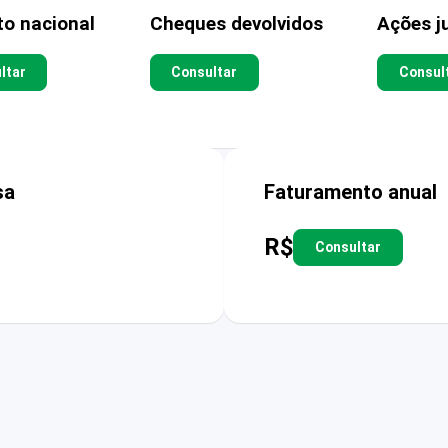
to nacional
Cheques devolvidos
Ações ju
ltar
Consultar
Consul
sa
Faturamento anual
R$
Consultar