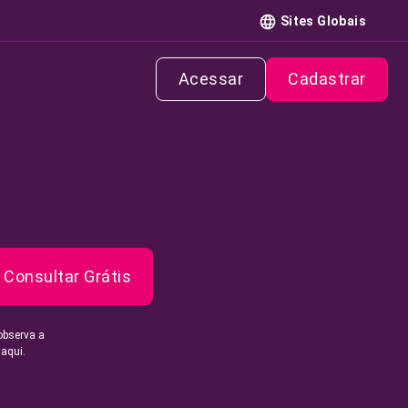
Sites Globais
Acessar
Cadastrar
Consultar Grátis
observa a
 aqui.