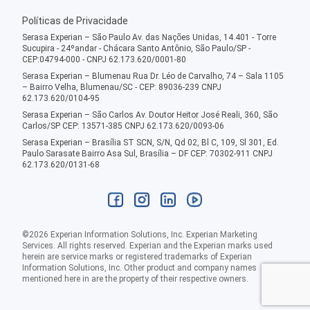
Políticas de Privacidade
Serasa Experian – São Paulo Av. das Nações Unidas, 14.401 - Torre
Sucupira - 24ºandar - Chácara Santo Antônio, São Paulo/SP -
CEP:04794-000 - CNPJ 62.173.620/0001-80
Serasa Experian – Blumenau Rua Dr. Léo de Carvalho, 74 – Sala 1105
– Bairro Velha, Blumenau/SC - CEP: 89036-239 CNPJ
62.173.620/0104-95
Serasa Experian – São Carlos Av. Doutor Heitor José Reali, 360, São
Carlos/SP CEP: 13571-385 CNPJ 62.173.620/0093-06
Serasa Experian – Brasília ST SCN, S/N, Qd 02, Bl C, 109, Sl 301, Ed.
Paulo Sarasate Bairro Asa Sul, Brasília – DF CEP: 70302-911 CNPJ
62.173.620/0131-68
©
2026
Experian Information Solutions, Inc. Experian Marketing
Services. All rights reserved. Experian and the Experian marks used
herein are service marks or registered trademarks of Experian
Information Solutions, Inc. Other product and company names
mentioned here in are the property of their respective owners.