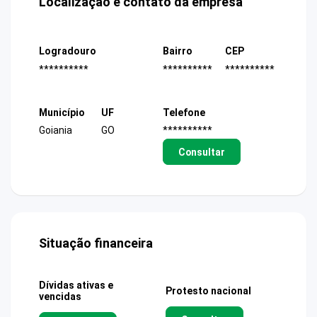
Localização e contato da empresa
Logradouro
Bairro
CEP
**********
**********
**********
Município
UF
Telefone
Goiania
GO
**********
Consultar
Situação financeira
Dívidas ativas e
Protesto nacional
vencidas