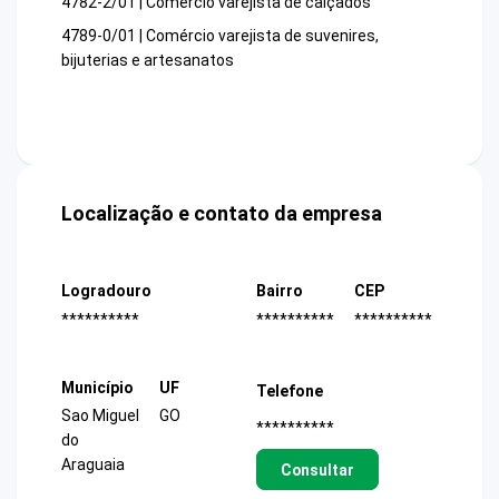
4782-2/01 | Comércio varejista de calçados
4789-0/01 | Comércio varejista de suvenires,
bijuterias e artesanatos
Localização e contato da empresa
Logradouro
Bairro
CEP
**********
**********
**********
Município
UF
Telefone
Sao Miguel
GO
**********
do
Araguaia
Consultar