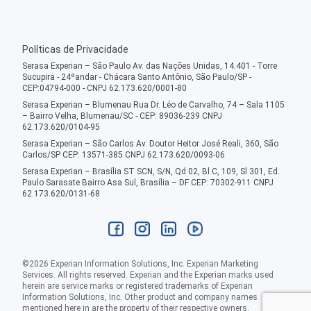
Políticas de Privacidade
Serasa Experian – São Paulo Av. das Nações Unidas, 14.401 - Torre
Sucupira - 24ºandar - Chácara Santo Antônio, São Paulo/SP -
CEP:04794-000 - CNPJ 62.173.620/0001-80
Serasa Experian – Blumenau Rua Dr. Léo de Carvalho, 74 – Sala 1105
– Bairro Velha, Blumenau/SC - CEP: 89036-239 CNPJ
62.173.620/0104-95
Serasa Experian – São Carlos Av. Doutor Heitor José Reali, 360, São
Carlos/SP CEP: 13571-385 CNPJ 62.173.620/0093-06
Serasa Experian – Brasília ST SCN, S/N, Qd 02, Bl C, 109, Sl 301, Ed.
Paulo Sarasate Bairro Asa Sul, Brasília – DF CEP: 70302-911 CNPJ
62.173.620/0131-68
©
2026
Experian Information Solutions, Inc. Experian Marketing
Services. All rights reserved. Experian and the Experian marks used
herein are service marks or registered trademarks of Experian
Information Solutions, Inc. Other product and company names
mentioned here in are the property of their respective owners.