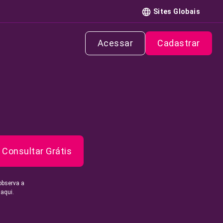
Sites Globais
Acessar
Cadastrar
Consultar Grátis
observa a
 aqui.