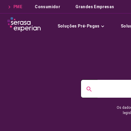
PME
Consumidor
Grandes Empresas
Soluções Pré-Pagas
Solu
Os dados
legis