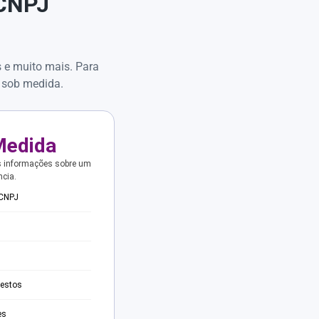
 CNPJ
s e muito mais. Para
 sob medida.
Medida
s informações sobre um
ncia.
 CNPJ
testos
es