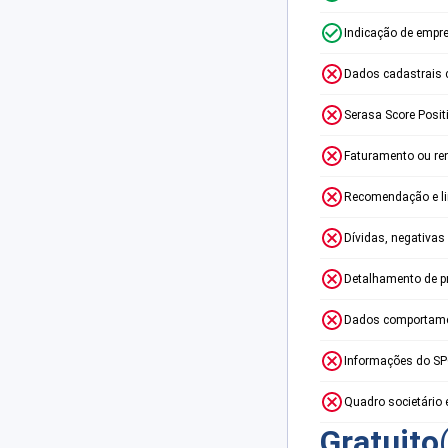
Indicação de empr
Dados cadastrais 
Serasa Score Posit
Faturamento ou re
Recomendação e lim
Dívidas, negativas
Detalhamento de p
Dados comportame
Informações do S
Quadro societário 
Gratuito