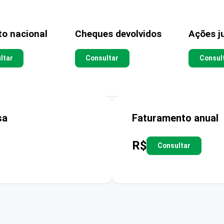
to nacional
Cheques devolvidos
Ações ju
ltar
Consultar
Consul
sa
Faturamento anual
R$
Consultar