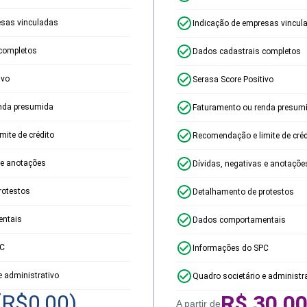
esas vinculadas
Indicação de empresas vincul
completos
Dados cadastrais completos
ivo
Serasa Score Positivo
nda presumida
Faturamento ou renda presum
ite de crédito
Recomendação e limite de créd
 e anotações
Dívidas, negativas e anotaçõe
rotestos
Detalhamento de protestos
ntais
Dados comportamentais
PC
Informações do SPC
e administrativo
Quadro societário e administr
(R$
0,00
)
R$
30,0
A partir de