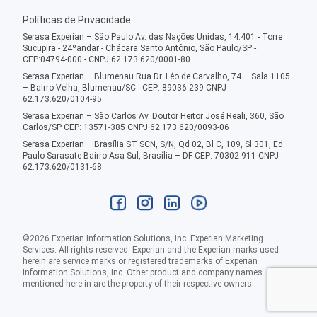
Políticas de Privacidade
Serasa Experian – São Paulo Av. das Nações Unidas, 14.401 - Torre
Sucupira - 24ºandar - Chácara Santo Antônio, São Paulo/SP -
CEP:04794-000 - CNPJ 62.173.620/0001-80
Serasa Experian – Blumenau Rua Dr. Léo de Carvalho, 74 – Sala 1105
– Bairro Velha, Blumenau/SC - CEP: 89036-239 CNPJ
62.173.620/0104-95
Serasa Experian – São Carlos Av. Doutor Heitor José Reali, 360, São
Carlos/SP CEP: 13571-385 CNPJ 62.173.620/0093-06
Serasa Experian – Brasília ST SCN, S/N, Qd 02, Bl C, 109, Sl 301, Ed.
Paulo Sarasate Bairro Asa Sul, Brasília – DF CEP: 70302-911 CNPJ
62.173.620/0131-68
©
2026
Experian Information Solutions, Inc. Experian Marketing
Services. All rights reserved. Experian and the Experian marks used
herein are service marks or registered trademarks of Experian
Information Solutions, Inc. Other product and company names
mentioned here in are the property of their respective owners.