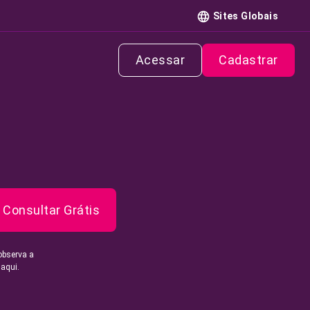
Sites Globais
Acessar
Cadastrar
Consultar Grátis
observa a
 aqui.