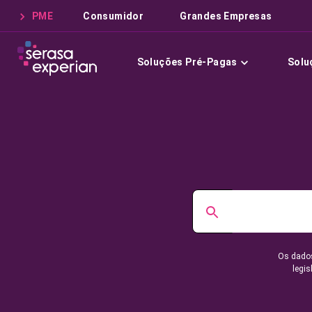
PME
Consumidor
Grandes Empresas
Soluções Pré-Pagas
Solu
Os dados
legis