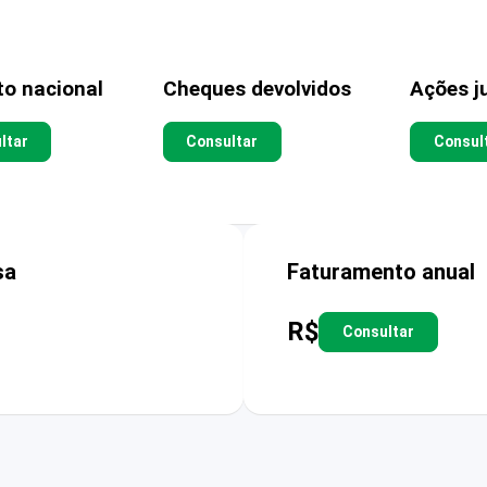
to nacional
Cheques devolvidos
Ações ju
ltar
Consultar
Consul
sa
Faturamento anual
R$
Consultar