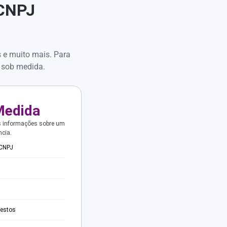
 CNPJ
s e muito mais. Para
 sob medida.
Medida
s informações sobre um
ncia.
 CNPJ
testos