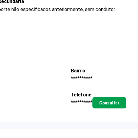
secundária
porte não especificados anteriormente, sem condutor
Bairro
**********
Telefone
**********
Consultar