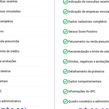
ltas recentes
Indicação de consultas recent
esas vinculadas
Indicação de empresas vincul
completos
Dados cadastrais completos
ivo
Serasa Score Positivo
nda presumida
Faturamento ou renda presum
ite de crédito
Recomendação e limite de créd
 e anotações
Dívidas, negativas e anotaçõe
rotestos
Detalhamento de protestos
ntais
Dados comportamentais
PC
Informações do SPC
e administrativo
Quadro societário e administr