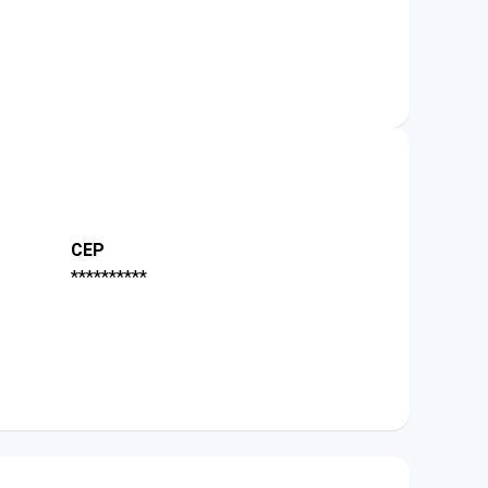
CEP
**********