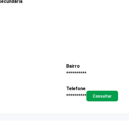
secundária
Bairro
**********
Telefone
**********
Consultar