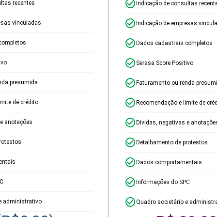
ltas recentes
Indicação de consultas recent
esas vinculadas
Indicação de empresas vincul
completos
Dados cadastrais completos
ivo
Serasa Score Positivo
nda presumida
Faturamento ou renda presum
ite de crédito
Recomendação e limite de créd
 e anotações
Dívidas, negativas e anotaçõe
rotestos
Detalhamento de protestos
ntais
Dados comportamentais
PC
Informações do SPC
e administrativo
Quadro societário e administr