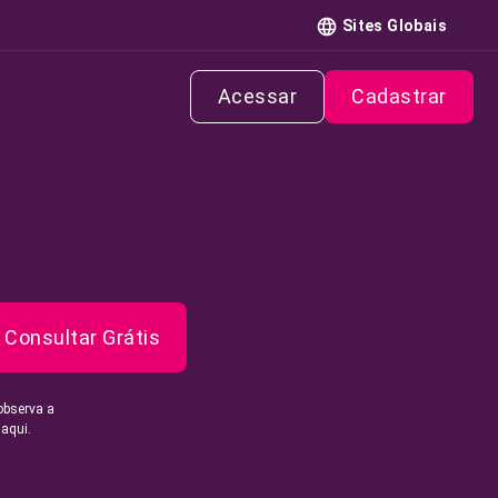
Sites Globais
Acessar
Cadastrar
Consultar Grátis
observa a
 aqui.