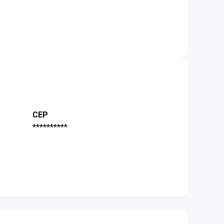
CEP
**********