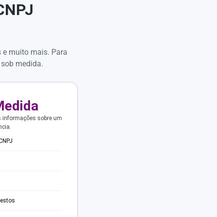
 CNPJ
s e muito mais. Para
 sob medida.
Medida
s informações sobre um
ncia.
 CNPJ
testos