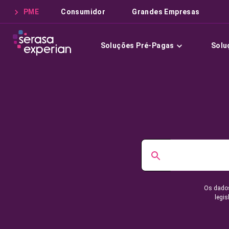
PME
Consumidor
Grandes Empresas
Soluções Pré-Pagas
Solu
Os dados
legis