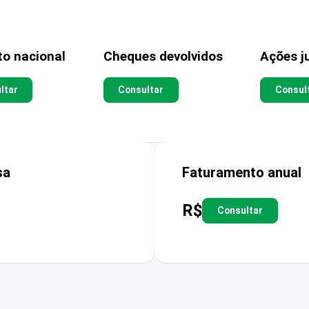
to nacional
Cheques devolvidos
Ações ju
ltar
Consultar
Consul
sa
Faturamento anual
R$
Consultar