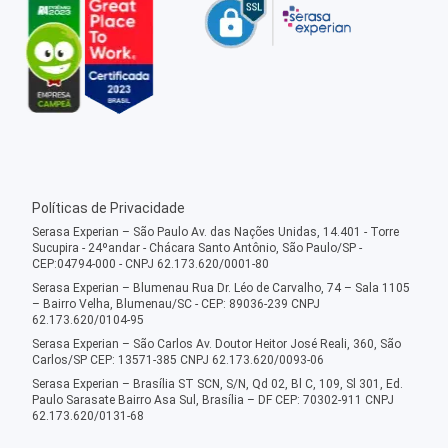
Políticas de Privacidade
Serasa Experian – São Paulo Av. das Nações Unidas, 14.401 - Torre
Sucupira - 24ºandar - Chácara Santo Antônio, São Paulo/SP -
CEP:04794-000 - CNPJ 62.173.620/0001-80
Serasa Experian – Blumenau Rua Dr. Léo de Carvalho, 74 – Sala 1105
– Bairro Velha, Blumenau/SC - CEP: 89036-239 CNPJ
62.173.620/0104-95
Serasa Experian – São Carlos Av. Doutor Heitor José Reali, 360, São
Carlos/SP CEP: 13571-385 CNPJ 62.173.620/0093-06
Serasa Experian – Brasília ST SCN, S/N, Qd 02, Bl C, 109, Sl 301, Ed.
Paulo Sarasate Bairro Asa Sul, Brasília – DF CEP: 70302-911 CNPJ
62.173.620/0131-68