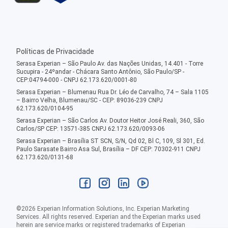
Políticas de Privacidade
Serasa Experian – São Paulo Av. das Nações Unidas, 14.401 - Torre
Sucupira - 24ºandar - Chácara Santo Antônio, São Paulo/SP -
CEP:04794-000 - CNPJ 62.173.620/0001-80
Serasa Experian – Blumenau Rua Dr. Léo de Carvalho, 74 – Sala 1105
– Bairro Velha, Blumenau/SC - CEP: 89036-239 CNPJ
62.173.620/0104-95
Serasa Experian – São Carlos Av. Doutor Heitor José Reali, 360, São
Carlos/SP CEP: 13571-385 CNPJ 62.173.620/0093-06
Serasa Experian – Brasília ST SCN, S/N, Qd 02, Bl C, 109, Sl 301, Ed.
Paulo Sarasate Bairro Asa Sul, Brasília – DF CEP: 70302-911 CNPJ
62.173.620/0131-68
©
2026
Experian Information Solutions, Inc. Experian Marketing
Services. All rights reserved. Experian and the Experian marks used
herein are service marks or registered trademarks of Experian